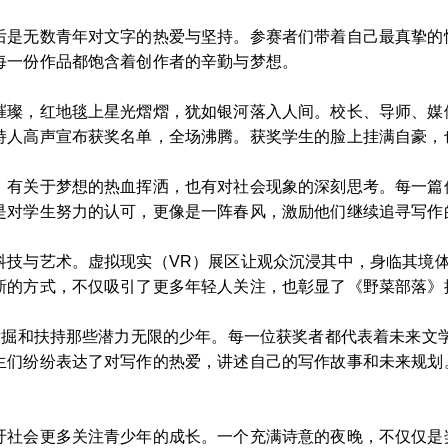
后是无数青年对文字的热爱与坚持。参赛者们带着自己最真挚的
每一份作品都饱含着创作者的辛勤与梦想。
璀璨，红地毯上星光熠熠，犹如银河落入人间。校长、导师、媒
持人高声宣布获奖名单，全场沸腾。获奖学生的脸上挂满自豪，
，有关于梦想的热血挥洒，也有对社会现象的深刻思考。每一篇
是对学生努力的认可，更像是一阵春风，激励他们继续追寻写作
科技与艺术。虚拟现实（VR）展区让观众沉浸其中，身临其境
新的方式，不仅吸引了更多年轻人关注，也彰显了《野菜部落》
在发掘和扶持那些潜力无限的少年。每一位获奖者都代表着未来文
生们纷纷表达了对写作的热爱，讲述自己的写作故事和未来规划
吁社会更多关注青少年的成长。一个充满诗意的夜晚，不仅仅是